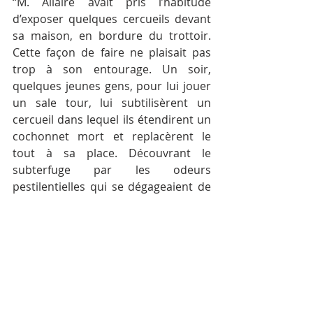
“M. Allaire avait pris l’habitude 
d’exposer quelques cercueils devant 
sa maison, en bordure du trottoir. 
Cette façon de faire ne plaisait pas 
trop à son entourage. Un soir, 
quelques jeunes gens, pour lui jouer 
un sale tour, lui subtilisèrent un 
cercueil dans lequel ils étendirent un 
cochonnet mort et replacèrent le 
tout à sa place. Découvrant le 
subterfuge par les odeurs 
pestilentielles qui se dégageaient de 
l’un des cercueils, M. Allaire en cessa 
leur étalage à la grande satisfaction 
de tous ses concitoyens qui ne 
manquaient pas de relater 
l’événement à tout venant.”
En 1922, Napoléon Allaire ayant 