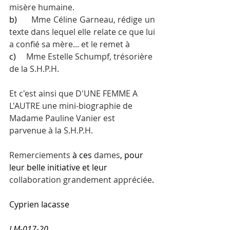
misère humaine.
b)     
 Mme Céline Garneau, rédige un 
texte dans lequel elle relate ce que lui 
a confié sa mère... et le remet à
c)     
Mme Estelle Schumpf, trésorière 
de la S.H.P.H.
Et c'est ainsi que D'UNE FEMME A 
L'AUTRE une mini-biographie de 
Madame Pauline Vanier est 
parvenue à la S.H.P.H.
Remerciements
 à ces 
dames
, pour 
leur belle initiative et leur 
collaboration
grandement
appréciée
.
Cyprien Iacasse
LM-017-20