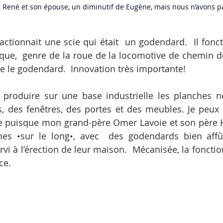
René et son épouse, un diminutif de Eugène, mais nous n’avons pas
ctionnait une scie qui était  un godendard.  Il foncti
que,  genre de la roue de la locomotive de chemin de f
 le godendard.  Innovation très importante!
 produire sur une base industrielle les planches né
s, des fenêtres, des portes et des meubles. Je peux m
ce puisque mon grand-père Omer Lavoie et son père H
s •sur le long•, avec  des godendards bien affûté
vi à l’érection de leur maison.  Mécanisée, la fonction
ce.