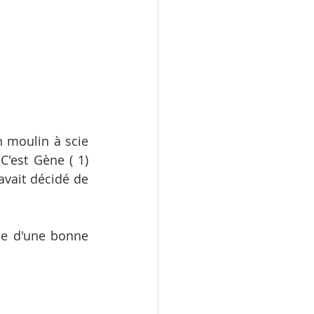
n moulin à scie 
'est Gène ( 1)  
vait décidé de 
ce d'une bonne 