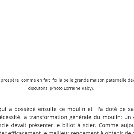
t prospère  comme en fait  foi la belle grande maison paternelle de
discutons  (Photo Lorraine Raby).
qui a possédé ensuite ce moulin et  l'a doté de sa
écessité la transformation générale du moulin: un c
scie devait présenter le billot à scier. Comme aujourd
der efficacement le meilleur rendement à obtenir de ch