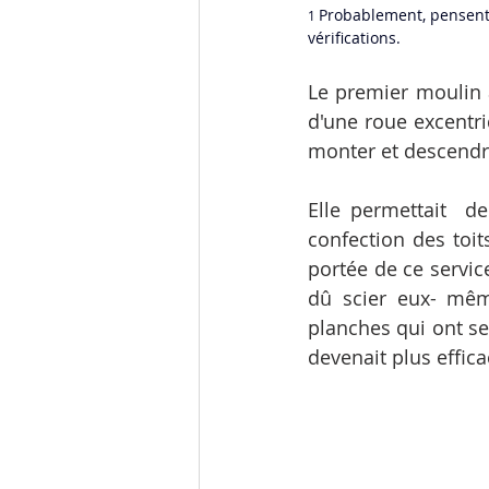
Probablement, pensent 
1 
vérifications.
Le premier moulin a
d'une roue excentri
monter et descendre
Elle permettait  de
confection des toit
portée de ce servi
dû scier eux- même
planches qui ont ser
devenait plus effica