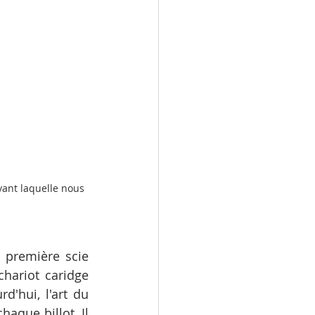
vant laquelle nous 
 première scie 
hariot caridge 
'hui, l'art du 
aque billot. Il 