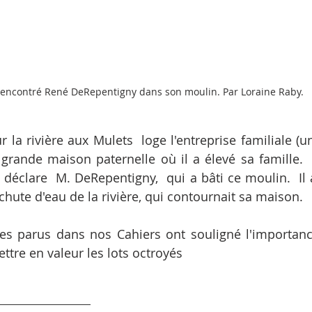
i rencontré René DeRepentigny dans son moulin. Par Loraine Raby.
r la rivière aux Mulets  loge l'entreprise familiale (u
 grande maison paternelle où il a élevé sa famille.  C
éclare  M. DeRepentigny,  qui a bâti ce moulin.  Il a
chute d'eau de la rivière, qui contournait sa maison.
cles parus dans nos Cahiers ont souligné l'importan
ttre en valeur les lots octroyés