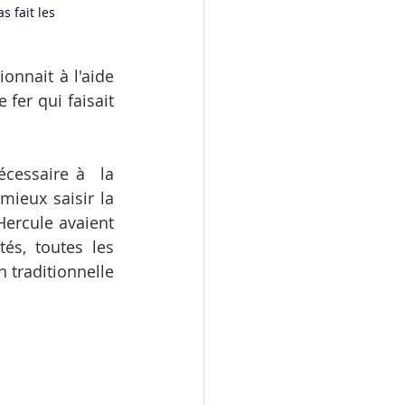
 fait les 
onnait à l'aide 
er qui faisait  
cessaire à  la 
ieux saisir la 
ercule avaient 
s, toutes les 
 traditionnelle 