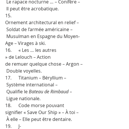
 Le rapace nocturne … – Conifère –
 Il peut être acrobatique.
15.      
Ornement architectural en relief –
 Soldat de l’armée américaine –
 Musulman en Espagne du Moyen-
Age – Virages à ski.
16.      « Les … les autres 
» de Lelouch – Action 
de remuer quelque chose – Argon –
 Double voyelles.
17.      Titanium – Béryllium –
 Système international –
 Qualifie le 
Bateau de Rimbaud 
–
 Ligue nationale.
18.      Code morse pouvant 
signifier « Save Our Ship » – À toi –
 À elle – Elle peut être dentaire.
19.      J-