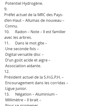
 Potentiel Hydrogène.
9.           
Préfet actuel de la MRC des Pays-
d’en-Haut – Allumas de nouveau –
 Connu.
10.      Radon – Note – Il est familier 
avec les arbres.
11.      Dans le mot gîte –
 Une seconde fois –
 Digital versatile disc –
 D’un goût acide et aigre –
 Association aidante.
12.      
Président actuel de la S.H.G.P.H. –
 Encouragement dans les corridas –
 Ligue junior.
13.      Négation – Aluminium –
 Millimètre – Il brait –
 Pour se promener 