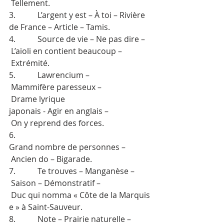
 Tellement.
3.           L’argent y est – À toi – Rivière 
de France – Article – Tamis.
4.           Source de vie – Ne pas dire –
 L’aïoli en contient beaucoup –
 Extrémité.
5.           Lawrencium –
 Mammifère paresseux –
 Drame lyrique 
japonais - Agir en anglais –
 On y reprend des forces.
6.           
Grand nombre de personnes –
 Ancien do – Bigarade.
7.           Te trouves – Manganèse –
 Saison – Démonstratif –
 Duc qui nomma « Côte de la Marquis
e » à Saint-Sauveur.
8.           Note – Prairie naturelle –