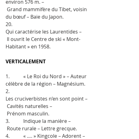
environ 576 m. –
 Grand mammifère du Tibet, voisin 
du bœuf – Baie du Japon.
20.      
Qui caractérise les Laurentides –
 Il ouvrit le Centre de ski « Mont-
Habitant » en 1958.
VERTICALEMENT
1.           « Le Roi du Nord » – Auteur 
célèbre de la région – Magnésium.
2.           
Les cruciverbistes n’en sont point –
 Cavités naturelles –
 Prénom masculin.
3.           Indique la manière –
 Route rurale – Lettre grecque.
4.           « …. » Kingcole – Adorent –