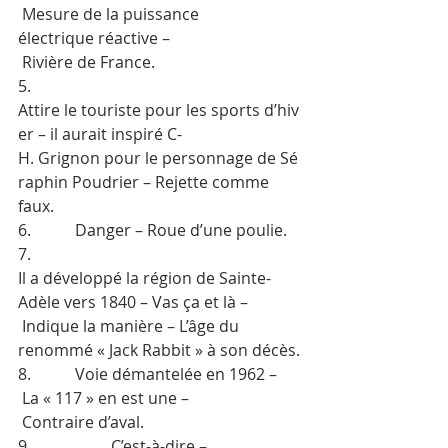
 Mesure de la puissance 
électrique réactive –
 Rivière de France.
5.           
Attire le touriste pour les sports d’hiv
er – il aurait inspiré C-
H. Grignon pour le personnage de Sé
raphin Poudrier – Rejette comme 
faux.
6.           Danger – Roue d’une poulie.
7.           
Il a développé la région de Sainte-
Adèle vers 1840 – Vas ça et là –
 Indique la manière – L’âge du 
renommé « Jack Rabbit » à son décès.
8.           Voie démantelée en 1962 –
 La « 117 » en est une –
 Contraire d’aval.
9.                    C’est-à-dire –