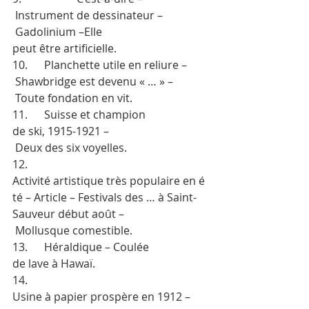
 Instrument de dessinateur –
 Gadolinium –Elle 
peut être artificielle.
10.      Planchette utile en reliure –
 Shawbridge est devenu « … » –
 Toute fondation en vit.
11.      Suisse et champion 
de ski, 1915-1921 –
 Deux des six voyelles.
12.      
Activité artistique très populaire en é
té – Article – Festivals des … à Saint-
Sauveur début août –
 Mollusque comestible.
13.      Héraldique – Coulée 
de lave à Hawaï.
14.      
Usine à papier prospère en 1912 –