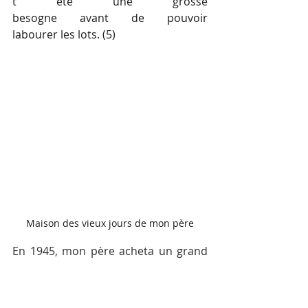
t été une grosse 
besogne avant de pouvoir 
labourer les lots. (5)
Maison des vieux jours de mon père
En 1945, mon père acheta un grand 
terrain faisant partie du lot# 25 du 7e 
rang, Canton Wexford, dans la 
paroisse Sainte-Marguerite. Il voulait 