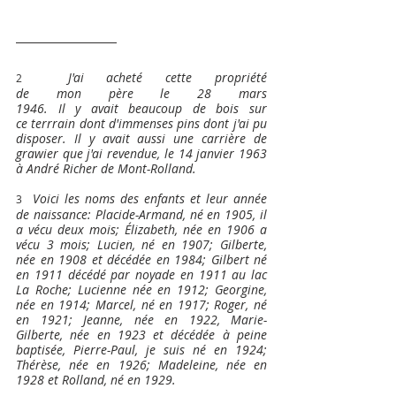
J'ai acheté cette propriété 
2
de mon père le 28 mars 
1946. Il y avait beaucoup de bois sur 
ce terrrain dont d'immenses pins dont j'ai pu 
disposer. Il y avait aussi une carrière de 
grawier que j'ai revendue, le 14 janvier 1963 
à André Richer de Mont-Rolland.
Voici les noms des enfants et leur année 
3
de naissance: Placide-Armand, né en 1905, il 
a vécu deux mois; Élizabeth, née en 1906 a 
vécu 3 mois; Lucien, né en 1907; Gilberte, 
née en 1908 et décédée en 1984; Gilbert né 
en 1911 décédé par noyade en 1911 au lac 
La Roche; Lucienne née en 1912; Georgine, 
née en 1914; Marcel, né en 1917; Roger, né 
en 1921; Jeanne, née en 1922, Marie-
Gilberte, née en 1923 et décédée à peine 
baptisée, Pierre-Paul, je suis né en 1924; 
Thérèse, née en 1926; Madeleine, née en 
1928 et Rolland, né en 1929.