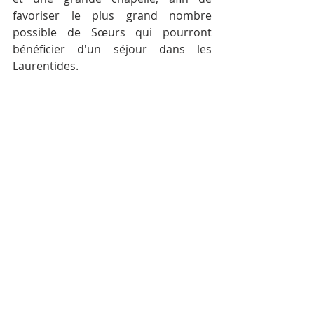
favoriser le plus grand nombre 
possible de Sœurs qui pourront 
bénéficier d'un séjour dans les 
Laurentides.
En 1964, Mère Marie-du-St-
Sacrement, supérieure générale, 
décide de rendre le chalet habitable 
en toutes saisons. Pour cela, elle 
confie à un entrepreneur une 
construction de 28 pieds sur 120, et 
la rénovation des deux bâtisses 
existantes. Commencés à l'automne, 
les travaux seront terminés au 
printemps suivant.
Soeur Élisabeth-Gravel
25 novembre 1983.