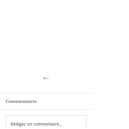
Commentaires
Rédigez un commentaire...
Hommage à nos
L'époque de la