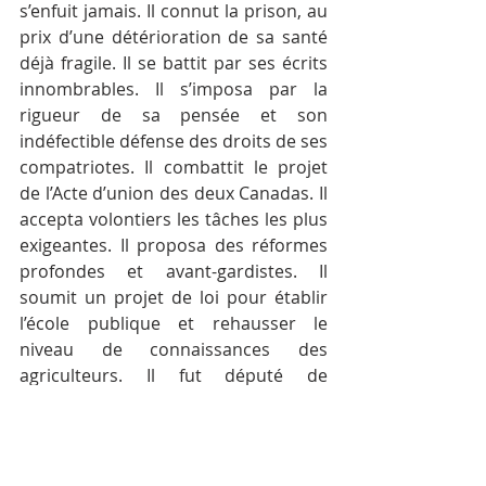
s’enfuit jamais. Il connut la prison, au 
prix d’une détérioration de sa santé 
déjà fragile. Il se battit par ses écrits 
innombrables. Il s’imposa par la 
rigueur de sa pensée et son 
indéfectible défense des droits de ses 
compatriotes. Il combattit le projet 
de l’Acte d’union des deux Canadas. Il 
accepta volontiers les tâches les plus 
exigeantes. Il proposa des réformes 
profondes et avant-gardistes. Il 
soumit un projet de loi pour établir 
l’école publique et rehausser le 
niveau de connaissances des 
agriculteurs. Il fut député de 
Bellechasse, de Nicolet, de Saguenay, 
de Chicoutimi-Tadoussac. Il ne 
connut qu’une défaite : icitte, dans 
Terrebonne!