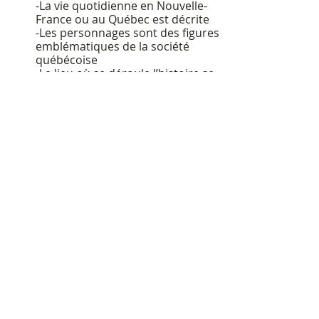
-La vie quotidienne en Nouvelle-
France ou au Québec est décrite
-Les personnages sont des figures
emblématiques de la société
québécoise
-Le lieu où se déroule l’histoire se
trouve dans les Laurentides
Le 23 janvier 2013
À PROPOS
La Société d'histoire et de généalogie des Pays-
d'en-Haut est une corporation sans but lucratif
ADRESSE
Tél. :
(450) 744-0182
Chalet Pauline-Vanier
33, avenue de l'Église