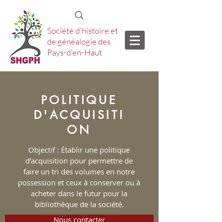
Société d'histoire et
de généalogie des
Pays-d'en-Haut
POLITIQUE
D'ACQUISITI
ON
Objectif : Établir une politique
d’acquisition pour permettre de
faire un tri des volumes en notre
possession et ceux à conserver ou à
acheter dans le futur pour la
bibliothèque de la société.
Nous contacter